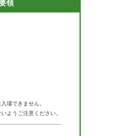
要領
は入場できません。
ないようご注意ください。