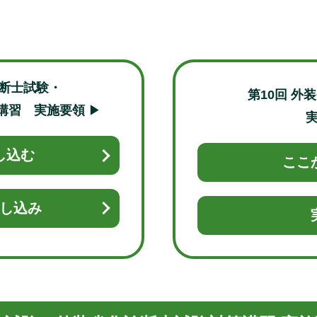
診断士試験・
第10回 外
講習 実施要領
▶
し込む
ここ
し込み