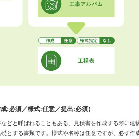
成:必須／様式:任意／提出:必須）
書などと呼ばれることもある、見積書を作成する際に建
基礎とする書類です。様式や名称は任意ですが、必ず作